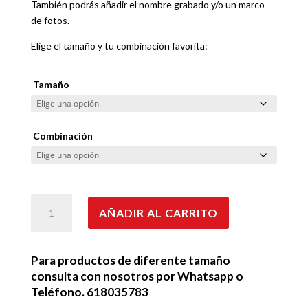
También podrás añadir el nombre grabado y/o un marco
de fotos.
Elige el tamaño y tu combinación favorita:
Tamaño
Combinación
Circuito
AÑADIR AL CARRITO
Navarra
de
madera
Para productos de diferente tamaño
cantidad
consulta con nosotros por Whatsapp o
Teléfono. 618035783