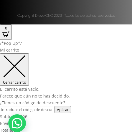
Copyright Drevo CNC 2026 | Todos los derechos reservados
0
/*Pop Up*/
Mi carrito
Cerrar carrito
El carrito está vacío.
Parece que aún no te has decidido.
¿Tienes un código de descuento?
Aplicar
Subtotal
0.00
€
Envíos
Total
0.00
€
1