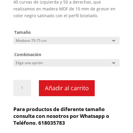
40 curvas de izquierda y 50 a derechas, que
realizamos en madera MDF de 10 mm de grosor en
color negro satinado con el perfil biselado.
Tamaño
Combinación
Circuito
Añadir al carrito
Nurburgring
de
madera
Para productos de diferente tamaño
cantidad
consulta con nosotros por Whatsapp o
Teléfono. 618035783