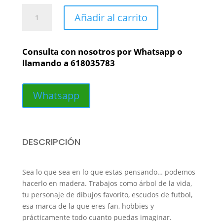
Guantes
Añadir al carrito
portero
de
futbol
Consulta con nosotros por Whatsapp o
cantidad
llamando a 618035783
Whatsapp
DESCRIPCIÓN
Sea lo que sea en lo que estas pensando… podemos
hacerlo en madera. Trabajos como árbol de la vida,
tu personaje de dibujos favorito, escudos de futbol,
esa marca de la que eres fan, hobbies y
prácticamente todo cuanto puedas imaginar.